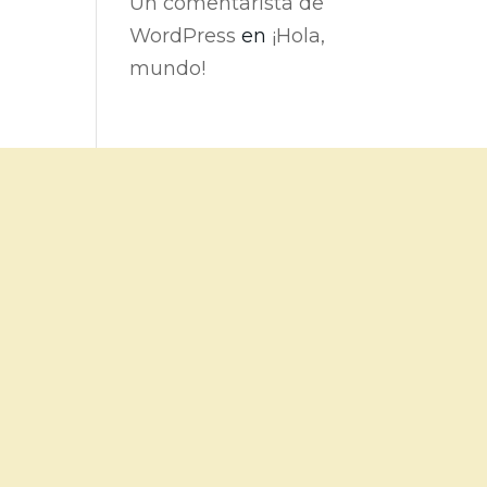
Un comentarista de
WordPress
en
¡Hola,
mundo!