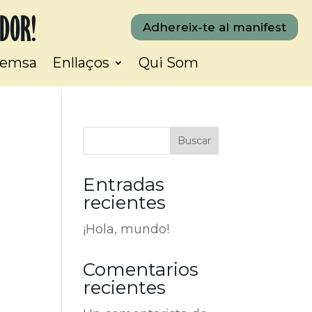
ADOR!
Adhereix-te al manifest
remsa
Enllaços
Qui Som
Buscar
Entradas
recientes
¡Hola, mundo!
Comentarios
recientes